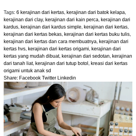
Tags:
6 kerajinan dari kertas
,
kerajinan dari batok kelapa
,
kerajinan dari clay
,
kerajinan dari kain perca
,
kerajinan dari
kardus
,
kerajinan dari kardus simple
,
kerajinan dari kertas
,
kerajinan dari kertas bekas
,
kerajinan dari kertas buku tulis
,
kerajinan dari kertas dan cara membuatnya
,
kerajinan dari
kertas hvs
,
kerajinan dari kertas origami
,
kerajinan dari
kertas yang mudah dibuat
,
kerajinan dari sedotan
,
kerajinan
dari tanah liat
,
kerajinan dari tutup botol
,
kreasi dari kertas
origami untuk anak sd
Share:
Facebook
Twitter
Linkedin