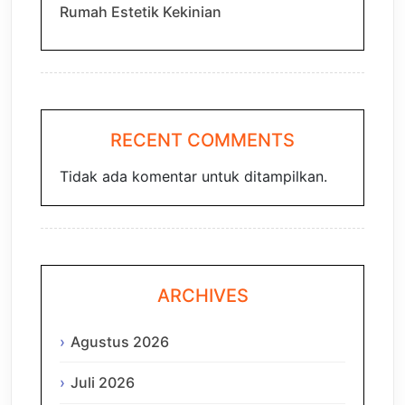
Rumah Estetik Kekinian
RECENT COMMENTS
Tidak ada komentar untuk ditampilkan.
ARCHIVES
Agustus 2026
Juli 2026