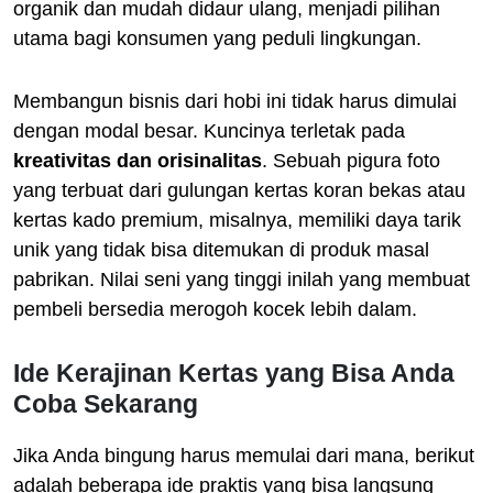
organik dan mudah didaur ulang, menjadi pilihan
utama bagi konsumen yang peduli lingkungan.
Membangun bisnis dari hobi ini tidak harus dimulai
dengan modal besar. Kuncinya terletak pada
kreativitas dan orisinalitas
. Sebuah pigura foto
yang terbuat dari gulungan kertas koran bekas atau
kertas kado premium, misalnya, memiliki daya tarik
unik yang tidak bisa ditemukan di produk masal
pabrikan. Nilai seni yang tinggi inilah yang membuat
pembeli bersedia merogoh kocek lebih dalam.
Ide Kerajinan Kertas yang Bisa Anda
Coba Sekarang
Jika Anda bingung harus memulai dari mana, berikut
adalah beberapa ide praktis yang bisa langsung