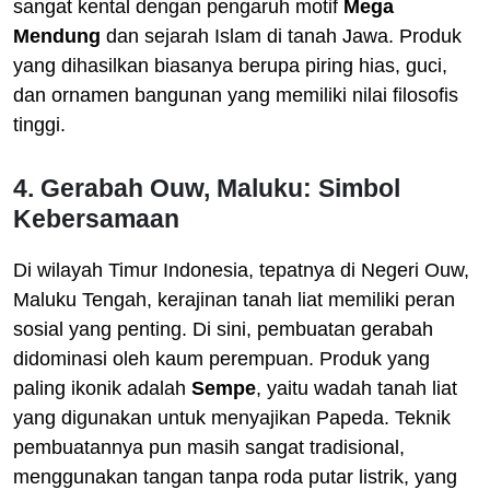
sangat kental dengan pengaruh motif
Mega
Mendung
dan sejarah Islam di tanah Jawa. Produk
yang dihasilkan biasanya berupa piring hias, guci,
dan ornamen bangunan yang memiliki nilai filosofis
tinggi.
4. Gerabah Ouw, Maluku: Simbol
Kebersamaan
Di wilayah Timur Indonesia, tepatnya di Negeri Ouw,
Maluku Tengah, kerajinan tanah liat memiliki peran
sosial yang penting. Di sini, pembuatan gerabah
didominasi oleh kaum perempuan. Produk yang
paling ikonik adalah
Sempe
, yaitu wadah tanah liat
yang digunakan untuk menyajikan Papeda. Teknik
pembuatannya pun masih sangat tradisional,
menggunakan tangan tanpa roda putar listrik, yang