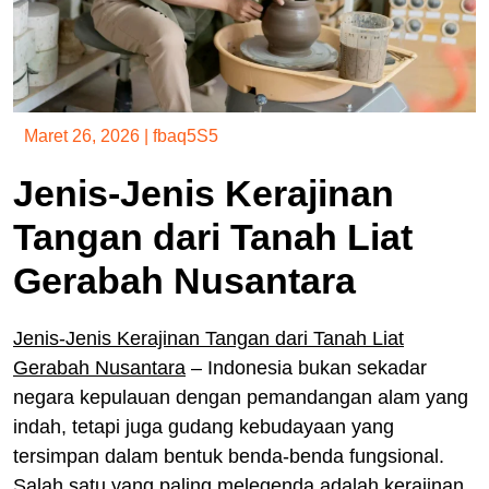
Maret 26, 2026
|
fbaq5S5
Jenis-Jenis Kerajinan
Tangan dari Tanah Liat
Gerabah Nusantara
Jenis-Jenis Kerajinan Tangan dari Tanah Liat
Gerabah Nusantara
– Indonesia bukan sekadar
negara kepulauan dengan pemandangan alam yang
indah, tetapi juga gudang kebudayaan yang
tersimpan dalam bentuk benda-benda fungsional.
Salah satu yang paling melegenda adalah kerajinan