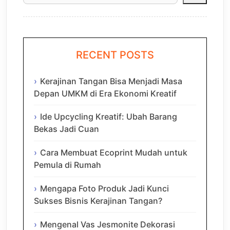
RECENT POSTS
Kerajinan Tangan Bisa Menjadi Masa
Depan UMKM di Era Ekonomi Kreatif
Ide Upcycling Kreatif: Ubah Barang
Bekas Jadi Cuan
Cara Membuat Ecoprint Mudah untuk
Pemula di Rumah
Mengapa Foto Produk Jadi Kunci
Sukses Bisnis Kerajinan Tangan?
Mengenal Vas Jesmonite Dekorasi