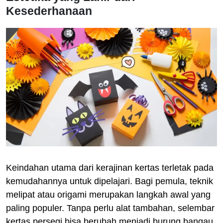
Kesederhanaan
Keindahan utama dari kerajinan kertas terletak pada
kemudahannya untuk dipelajari. Bagi pemula, teknik
melipat atau origami merupakan langkah awal yang
paling populer. Tanpa perlu alat tambahan, selembar
kertas persegi bisa berubah menjadi burung bangau