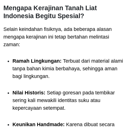
Mengapa Kerajinan Tanah Liat
Indonesia Begitu Spesial?
Selain keindahan fisiknya, ada beberapa alasan
mengapa kerajinan ini tetap bertahan melintasi
zaman:
Ramah Lingkungan:
Terbuat dari material alami
tanpa bahan kimia berbahaya, sehingga aman
bagi lingkungan.
Nilai Historis:
Setiap goresan pada tembikar
sering kali mewakili identitas suku atau
kepercayaan setempat.
Keunikan Handmade:
Karena dibuat secara