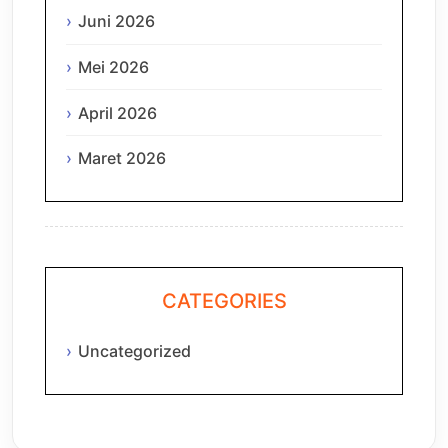
Juni 2026
Mei 2026
April 2026
Maret 2026
CATEGORIES
Uncategorized