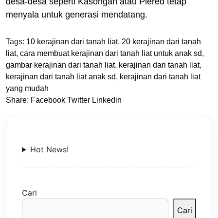
desa-desa seperti Kasongan atau Plered tetap
menyala untuk generasi mendatang.
Tags:
10 kerajinan dari tanah liat
,
20 kerajinan dari tanah
liat
,
cara membuat kerajinan dari tanah liat untuk anak sd
,
gambar kerajinan dari tanah liat
,
kerajinan dari tanah liat
,
kerajinan dari tanah liat anak sd
,
kerajinan dari tanah liat
yang mudah
Share:
Facebook
Twitter
Linkedin
Hot News!
Cari
Cari