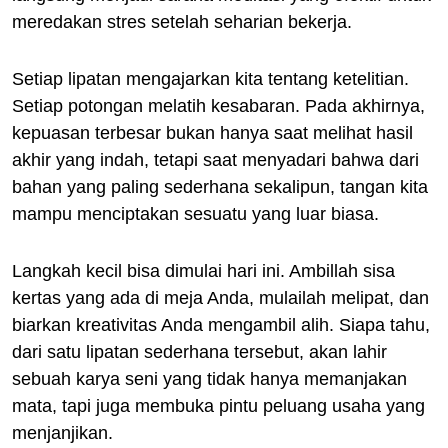
meredakan stres setelah seharian bekerja.
Setiap lipatan mengajarkan kita tentang ketelitian.
Setiap potongan melatih kesabaran. Pada akhirnya,
kepuasan terbesar bukan hanya saat melihat hasil
akhir yang indah, tetapi saat menyadari bahwa dari
bahan yang paling sederhana sekalipun, tangan kita
mampu menciptakan sesuatu yang luar biasa.
Langkah kecil bisa dimulai hari ini. Ambillah sisa
kertas yang ada di meja Anda, mulailah melipat, dan
biarkan kreativitas Anda mengambil alih. Siapa tahu,
dari satu lipatan sederhana tersebut, akan lahir
sebuah karya seni yang tidak hanya memanjakan
mata, tapi juga membuka pintu peluang usaha yang
menjanjikan.