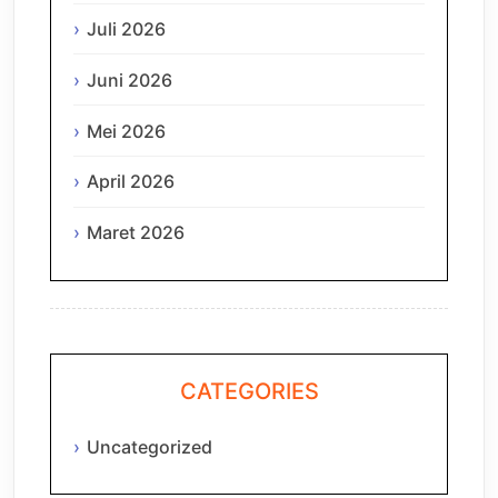
Juli 2026
Juni 2026
Mei 2026
April 2026
Maret 2026
CATEGORIES
Uncategorized