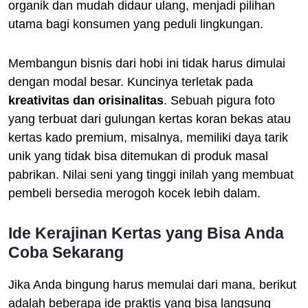
organik dan mudah didaur ulang, menjadi pilihan
utama bagi konsumen yang peduli lingkungan.
Membangun bisnis dari hobi ini tidak harus dimulai
dengan modal besar. Kuncinya terletak pada
kreativitas dan orisinalitas
. Sebuah pigura foto
yang terbuat dari gulungan kertas koran bekas atau
kertas kado premium, misalnya, memiliki daya tarik
unik yang tidak bisa ditemukan di produk masal
pabrikan. Nilai seni yang tinggi inilah yang membuat
pembeli bersedia merogoh kocek lebih dalam.
Ide Kerajinan Kertas yang Bisa Anda
Coba Sekarang
Jika Anda bingung harus memulai dari mana, berikut
adalah beberapa ide praktis yang bisa langsung