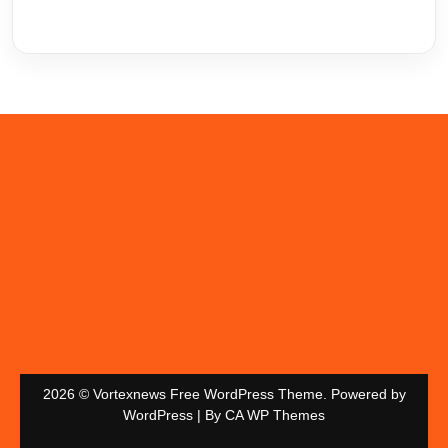
2026 © Vortexnews Free WordPress Theme. Powered by
WordPress | By
CA WP Themes