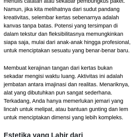
menulis catatan atau sekadar pembungkus paket.
Namun, jika kita melihatnya dari sudut pandang
kreativitas, selembar kertas sebenarnya adalah
kanvas tanpa batas. Potensi yang tersimpan di
dalam tekstur dan fleksibilitasnya memungkinkan
siapa saja, mulai dari anak-anak hingga profesional,
untuk menciptakan sesuatu yang benar-benar baru.
Membuat kerajinan tangan dari kertas bukan
sekadar mengisi waktu luang. Aktivitas ini adalah
jembatan antara imajinasi dan realitas. Menariknya,
alat yang dibutuhkan pun sangat sederhana.
Terkadang, Anda hanya memerlukan jemari yang
lincah untuk melipat, atau bantuan gunting dan lem
untuk menciptakan dimensi yang lebih kompleks.
Estetika yang Lahir dari