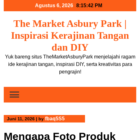
Skip
Agustus 6, 2026
8:15:43 PM
to
content
The Market Asbury Park |
Inspirasi Kerajinan Tangan
dan DIY
Yuk bareng situs TheMarketAsburyPark menjelajahi ragam
ide kerajinan tangan, inspirasi DIY, serta kreativitas para
pengrajin!
fbaq5S5
Juni 11, 2026
|
by
Mengapa Foto Produk