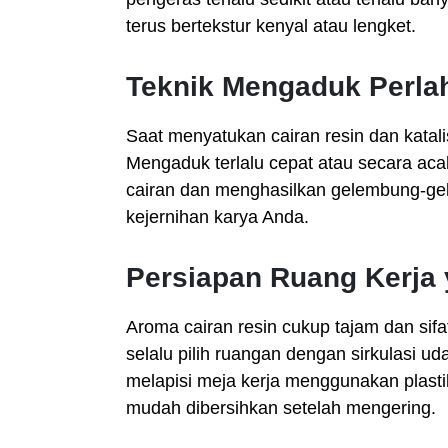
terus bertekstur kenyal atau lengket.
Teknik Mengaduk Perla
Saat menyatukan cairan resin dan katali
Mengaduk terlalu cepat atau secara aca
cairan dan menghasilkan gelembung-gel
kejernihan karya Anda.
Persiapan Ruang Kerja
Aroma cairan resin cukup tajam dan sifa
selalu pilih ruangan dengan sirkulasi ud
melapisi meja kerja menggunakan plastik 
mudah dibersihkan setelah mengering.