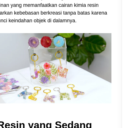
inan yang memanfaatkan cairan kimia resin
warkan kebebasan berkreasi tanpa batas karena
nci keindahan objek di dalamnya.
Resin yang Sedang