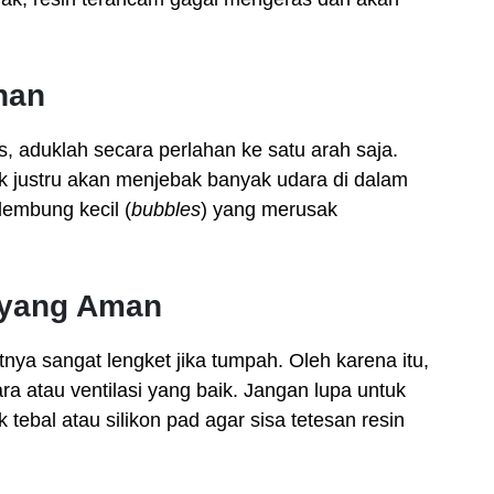
han
s, aduklah secara perlahan ke satu arah saja.
k justru akan menjebak banyak udara di dalam
embung kecil (
bubbles
) yang merusak
 yang Aman
tnya sangat lengket jika tumpah. Oleh karena itu,
ara atau ventilasi yang baik. Jangan lupa untuk
tebal atau silikon pad agar sisa tetesan resin