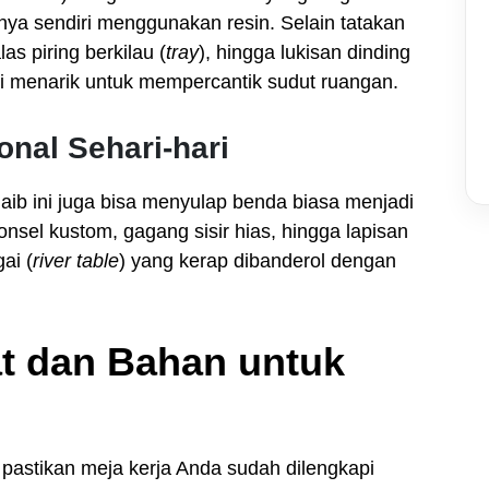
ya sendiri menggunakan resin. Selain tatakan
s piring berkilau (
tray
), hingga lukisan dinding
si menarik untuk mempercantik sudut ruangan.
nal Sehari-hari
aib ini juga bisa menyulap benda biasa menjadi
nsel kustom, gagang sisir hias, hingga lapisan
ai (
river table
) yang kerap dibanderol dengan
at dan Bahan untuk
pastikan meja kerja Anda sudah dilengkapi