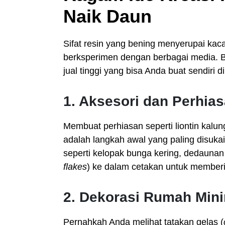
Naik Daun
Sifat resin yang bening menyerupai kac
berksperimen dengan berbagai media. Be
jual tinggi yang bisa Anda buat sendiri d
1. Aksesori dan Perhia
Membuat perhiasan seperti liontin kalung
adalah langkah awal yang paling disuk
seperti kelopak bunga kering, dedaunan
flakes
) ke dalam cetakan untuk member
2. Dekorasi Rumah Mini
Pernahkah Anda melihat tatakan gelas (