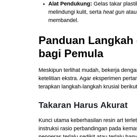
Alat Pendukung:
Gelas takar plasti
melindungi kulit, serta
heat gun
atau
membandel.
Panduan Langkah d
bagi Pemula
Meskipun terlihat mudah, bekerja denga
ketelitian ekstra. Agar eksperimen perta
terapkan langkah-langkah krusial berikut
Takaran Harus Akurat
Kunci utama keberhasilan resin art terl
instruksi rasio perbandingan pada kemas
pengeras terlalu sedikit atau terlalu b