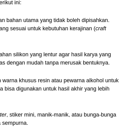
ikut ini:
 bahan utama yang tidak boleh dipisahkan.
ang sesuai untuk kebutuhan kerajinan (
craft
ahan silikon yang lentur agar hasil karya yang
pas dengan mudah tanpa merusak bentuknya.
warna khusus resin atau pewarna alkohol untuk
ga bisa digunakan untuk hasil akhir yang lebih
tter
, stiker mini, manik-manik, atau bunga-bunga
a sempurna.