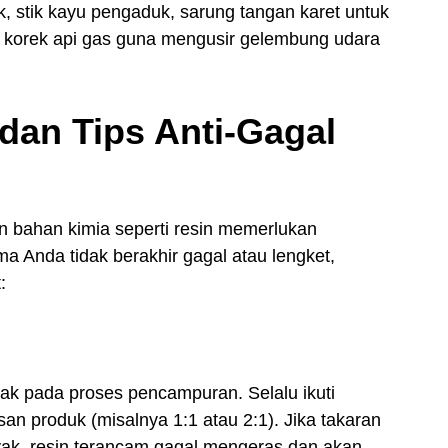
k, stik kayu pengaduk, sarung tangan karet untuk
 korek api gas guna mengusir gelembung udara
an Tips Anti-Gagal
n bahan kimia seperti resin memerlukan
ma Anda tidak berakhir gagal atau lengket,
:
etak pada proses pencampuran. Selalu ikuti
an produk (misalnya 1:1 atau 2:1). Jika takaran
anyak, resin terancam gagal mengeras dan akan