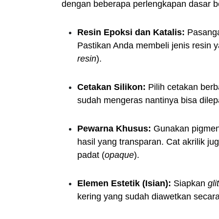
dengan beberapa perlengkapan dasar ber
Resin Epoksi dan Katalis:
Pasangan
Pastikan Anda membeli jenis resin y
resin
).
Cetakan Silikon:
Pilih cetakan berb
sudah mengeras nantinya bisa dile
Pewarna Khusus:
Gunakan pigmen 
hasil yang transparan. Cat akrilik ju
padat (
opaque
).
Elemen Estetik (Isian):
Siapkan
gli
kering yang sudah diawetkan secar