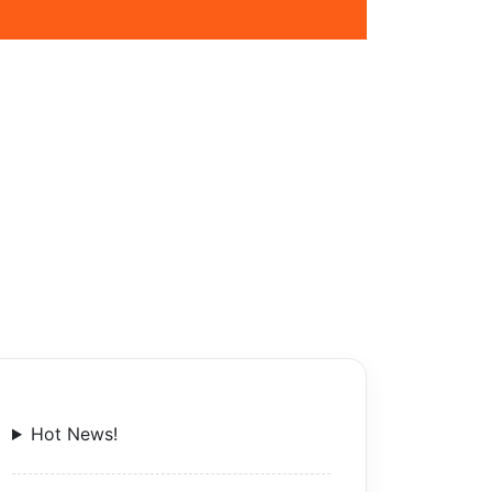
Hot News!