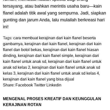
tersayang, atau bahkan merintis usaha baru—kain
flanel adalah titik awal yang sempurna. Jadi, siapkan
gunting dan jarum Anda, lalu mulailah berkreasi hari
ini!
Tags:
cara membuat kerajinan dari kain flanel beserta
gambarnya
,
kerajinan dari kain flanel
,
kerajinan dari kain
flanel dan botol bekas
,
kerajinan dari kain flanel hiasan
dinding
,
kerajinan dari kain flanel simple
,
kerajinan dari
kain flanel untuk anak sd
,
kerajinan dari kain flanel untuk
anak sd kelas 2
,
kerajinan dari kain flanel untuk anak sd
kelas 3
,
kerajinan dari kain flanel untuk anak sd kelas 4
,
kerajinan dari kain flanel yang bisa dijual
Share:
Facebook
Twitter
Linkedin
MENGENAL PROSES KREATIF DAN KEUNGGULAN
KERAJINAN ROTAN