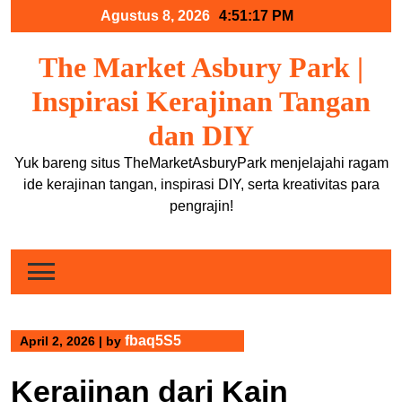
Skip
Agustus 8, 2026
4:51:17 PM
to
content
The Market Asbury Park |
Inspirasi Kerajinan Tangan
dan DIY
Yuk bareng situs TheMarketAsburyPark menjelajahi ragam
ide kerajinan tangan, inspirasi DIY, serta kreativitas para
pengrajin!
fbaq5S5
April 2, 2026
|
by
Kerajinan dari Kain