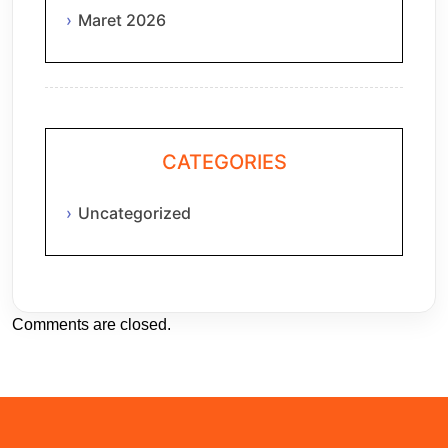
Maret 2026
CATEGORIES
Uncategorized
Comments are closed.