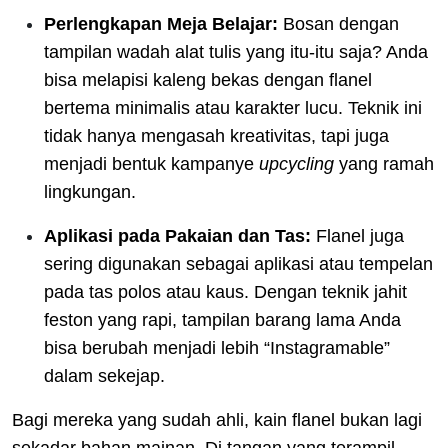
Perlengkapan Meja Belajar:
Bosan dengan
tampilan wadah alat tulis yang itu-itu saja? Anda
bisa melapisi kaleng bekas dengan flanel
bertema minimalis atau karakter lucu. Teknik ini
tidak hanya mengasah kreativitas, tapi juga
menjadi bentuk kampanye
upcycling
yang ramah
lingkungan.
Aplikasi pada Pakaian dan Tas:
Flanel juga
sering digunakan sebagai aplikasi atau tempelan
pada tas polos atau kaus. Dengan teknik jahit
feston yang rapi, tampilan barang lama Anda
bisa berubah menjadi lebih “Instagramable”
dalam sekejap.
Bagi mereka yang sudah ahli, kain flanel bukan lagi