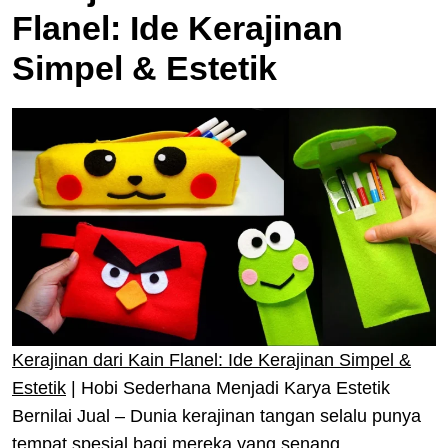
Flanel: Ide Kerajinan
Simpel & Estetik
Kerajinan dari Kain Flanel: Ide Kerajinan Simpel &
Estetik
|
Hobi Sederhana Menjadi Karya Estetik
Bernilai Jual – Dunia kerajinan tangan selalu punya
tempat spesial bagi mereka yang senang