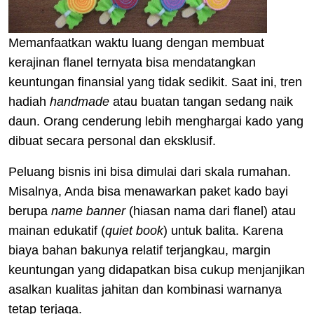
Memanfaatkan waktu luang dengan membuat
kerajinan flanel ternyata bisa mendatangkan
keuntungan finansial yang tidak sedikit. Saat ini, tren
hadiah
handmade
atau buatan tangan sedang naik
daun. Orang cenderung lebih menghargai kado yang
dibuat secara personal dan eksklusif.
Peluang bisnis ini bisa dimulai dari skala rumahan.
Misalnya, Anda bisa menawarkan paket kado bayi
berupa
name banner
(hiasan nama dari flanel) atau
mainan edukatif (
quiet book
) untuk balita. Karena
biaya bahan bakunya relatif terjangkau, margin
keuntungan yang didapatkan bisa cukup menjanjikan
asalkan kualitas jahitan dan kombinasi warnanya
tetap terjaga.