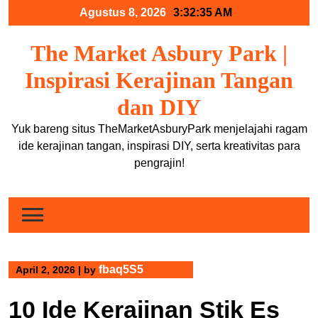
Skip
Agustus 8, 2026
3:32:35 AM
to
content
The Market Asbury Park |
Inspirasi Kerajinan Tangan
dan DIY
Yuk bareng situs TheMarketAsburyPark menjelajahi ragam
ide kerajinan tangan, inspirasi DIY, serta kreativitas para
pengrajin!
fbaq5S5
April 2, 2026
|
by
10 Ide Kerajinan Stik Es