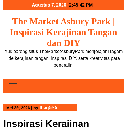
Skip
Agustus 7, 2026
2:45:42 PM
to
content
The Market Asbury Park |
Inspirasi Kerajinan Tangan
dan DIY
Yuk bareng situs TheMarketAsburyPark menjelajahi ragam
ide kerajinan tangan, inspirasi DIY, serta kreativitas para
pengrajin!
fbaq5S5
Mei 29, 2026
|
by
Inspirasi Kerajinan