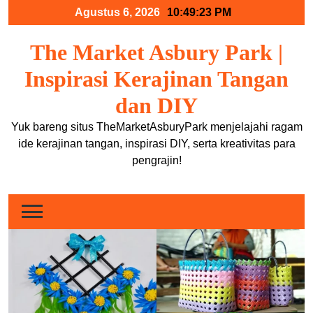
Skip
Agustus 6, 2026
10:49:23 PM
to
content
The Market Asbury Park |
Inspirasi Kerajinan Tangan
dan DIY
Yuk bareng situs TheMarketAsburyPark menjelajahi ragam
ide kerajinan tangan, inspirasi DIY, serta kreativitas para
pengrajin!