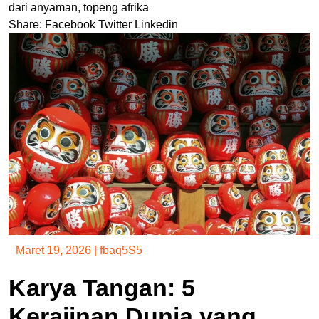
dari anyaman
,
topeng afrika
Share:
Facebook
Twitter
Linkedin
Maret 19, 2026
|
fbaq5S5
Karya Tangan: 5
Kerajinan Dunia yang