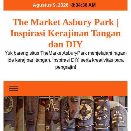
Skip
Agustus 9, 2026
8:34:37 AM
to
content
The Market Asbury Park |
Inspirasi Kerajinan Tangan
dan DIY
Yuk bareng situs TheMarketAsburyPark menjelajahi ragam
ide kerajinan tangan, inspirasi DIY, serta kreativitas para
pengrajin!