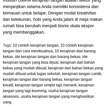
Industri UMKM kerajinan tangan adalah sektor yang
menjanjikan selama Anda memiliki konsistensi dan
kemauan untuk belajar. Dengan modal kreativitas
dan ketekunan, hobi yang Anda jalani di meja makan
rumah bisa berubah menjadi bisnis skala ekspor
yang membanggakan.
Tags:
10 contoh kerajinan tangan
,
10 contoh kerajinan
tangan dan cara membuatnya
,
10 kerajinan dari barang
bekas
,
ide kerajinan tangan dari barang bekas
,
ide
kerajinan tangan yang bisa dijual
,
kerajinan dari bahan
bekas yang mudah dibuat
,
kerajinan dari bahan bekas yang
mudah dibuat untuk tugas sekolah
,
kerajinan tangan cantik
,
kerajinan tangan dari barang bekas
,
kerajinan tangan
kreatif
,
kerajinan tangan simple tapi menarik
,
kerajinan
tangan yang lagi booming
,
usaha kerajinan tangan
aksesoris
,
usaha kerajinan tangan yang menghasilkan
uang