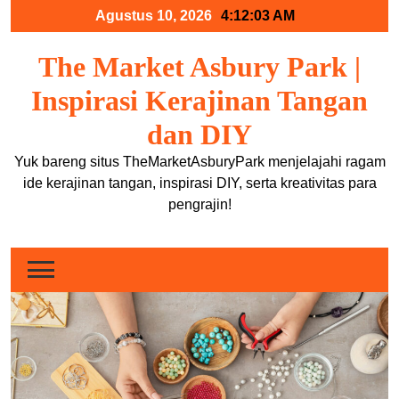
Skip
Agustus 10, 2026
4:12:05 AM
to
content
The Market Asbury Park |
Inspirasi Kerajinan Tangan
dan DIY
Yuk bareng situs TheMarketAsburyPark menjelajahi ragam
ide kerajinan tangan, inspirasi DIY, serta kreativitas para
pengrajin!