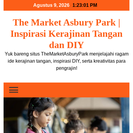
Skip
Agustus 9, 2026
1:23:02 PM
to
content
The Market Asbury Park |
Inspirasi Kerajinan Tangan
dan DIY
Yuk bareng situs TheMarketAsburyPark menjelajahi ragam
ide kerajinan tangan, inspirasi DIY, serta kreativitas para
pengrajin!